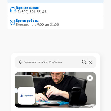
Горячая линия
+7 (800) 301-55-83
Время работы
Ежедневно с 9:00 до 21:00
Сервисный центр Sony PlayStation