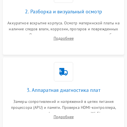
2. Разборка и визуальный осмотр
Аккуратное вскрытие корпуса. Осмотр материнской платы на
наличие следов влаги, коррозии, прогаров и поврежденных
элементов. Оценка состояния системы охлаждения, турбины
Подробнее
кулера и степени загрязнения радиатора пылью.
3. Аппаратная диагностика плат
Замеры сопротивлений и напряжений в цепях питания
процессора (APU) и памяти. Проверка HDMI-контроллера,
микросхем флеш-памяти и модуля Wi-Fi
Подробнее