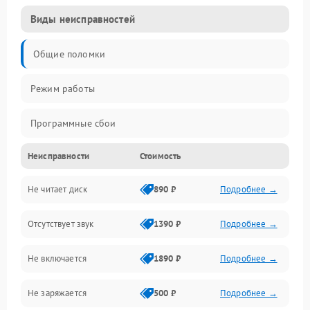
Виды неисправностей
Общие поломки
Режим работы
Программные сбои
Неисправности
Стоимость
Видео и HDMI
Не читает диск
890 ₽
Подробнее →
Звук и аудиовыходы
Отсутствует звук
1390 ₽
Подробнее →
Диски и привод
Не включается
1890 ₽
Подробнее →
Сеть и онлайн
Не заряжается
500 ₽
Подробнее →
Геймпады и аксессуары