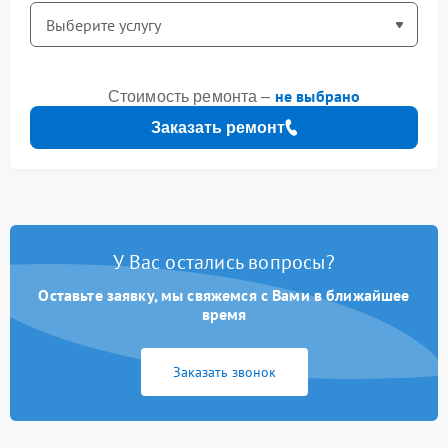
не выбрано
Стоимость ремонта –
Заказать ремонт
У Вас остались вопросы?
Оставьте заявку, мы свяжемся с Вами в ближайшее
время
Заказать звонок