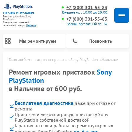
+7 (800) 301-55-83
Ежедневно, с 10:00 до 20:00
FIX-SONY PLAYSTATION
Ремонт устройств Sony
+7 (800) 301-55-83
PlayStation
Специализированный
Звонок бесплатный по РФ
cервисный центр г.
Нальчик
Мы ремонтируем
Позвонить
Главная
Ремонт игровых приставок Sony PlayStation в Нальчике
Ремонт игровых приставок Sony PlayStation
Ремонт игровых приставок
Sony
PlayStation
в Нальчике от 600 руб.
Бесплатная диагностика
даже при отказе от
ремонта
Привезем и увезем игровую приставку Sony
PlayStation собственной доставкой
Гарантия на наши работы по ремонту игровых
до 3-х лет
приставок Sony PlayStation