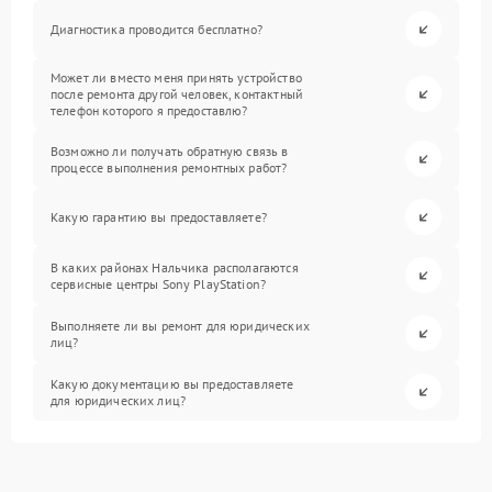
Диагностика проводится бесплатно?
Может ли вместо меня принять устройство
после ремонта другой человек, контактный
телефон которого я предоставлю?
Возможно ли получать обратную связь в
процессе выполнения ремонтных работ?
Какую гарантию вы предоставляете?
В каких районах Нальчика располагаются
сервисные центры Sony PlayStation?
Выполняете ли вы ремонт для юридических
лиц?
Какую документацию вы предоставляете
для юридических лиц?