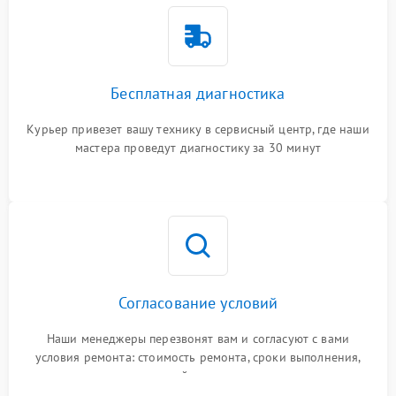
Бесплатная диагностика
Курьер привезет вашу технику в сервисный центр, где наши
мастера проведут диагностику за 30 минут
Согласование условий
Наши менеджеры перезвонят вам и согласуют с вами
условия ремонта: стоимость ремонта, сроки выполнения,
гарантийные условия