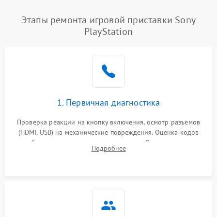
Этапы ремонта игровой приставки Sony
PlayStation
1. Первичная диагностика
Проверка реакции на кнопку включения, осмотр разъемов
(HDMI, USB) на механические повреждения. Оценка кодов
ошибок на экране или по индикаторам. Проверка чтения
Подробнее
дисков, работы геймпадов и наличия гарантийных пломб.