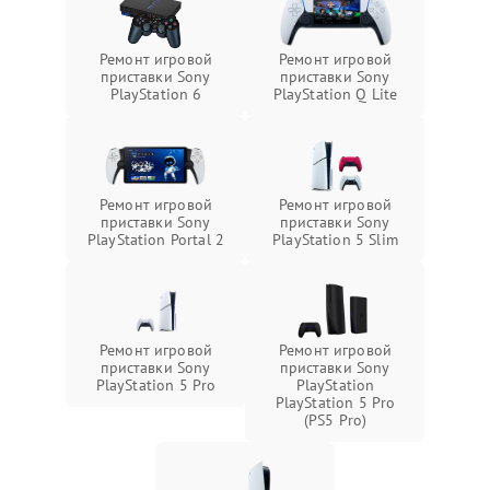
Ремонт игровой
Ремонт игровой
приставки Sony
приставки Sony
PlayStation 6
PlayStation Q Lite
Ремонт игровой
Ремонт игровой
приставки Sony
приставки Sony
PlayStation Portal 2
PlayStation 5 Slim
Ремонт игровой
Ремонт игровой
приставки Sony
приставки Sony
PlayStation 5 Pro
PlayStation
PlayStation 5 Pro
(PS5 Pro)