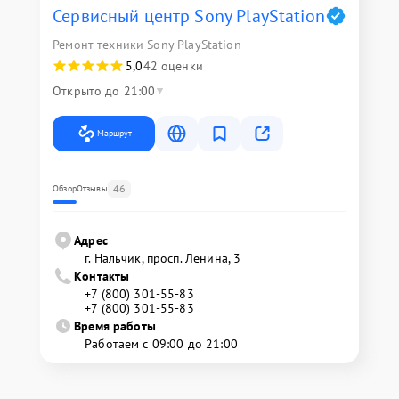
Сервисный центр Sony PlayStation
Ремонт техники Sony PlayStation
5,0
42 оценки
Открыто до 21:00
Маршрут
46
Обзор
Отзывы
Адрес
г. Нальчик, просп. Ленина, 3
Контакты
+7 (800) 301-55-83
+7 (800) 301-55-83
Время работы
Работаем с 09:00 до 21:00