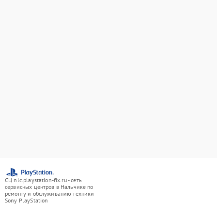
СЦ nlc.playstation-fix.ru - сеть
сервисных центров в Нальчике по
ремонту и обслуживанию техники
Sony PlayStation