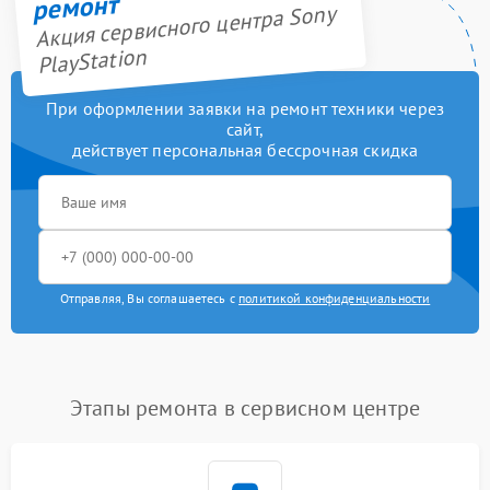
ремонт
Акция сервисного центра Sony
PlayStation
При оформлении заявки на ремонт техники через
сайт,
действует персональная бессрочная скидка
Отправляя, Вы соглашаетесь с
политикой конфиденциальности
Этапы ремонта в сервисном центре