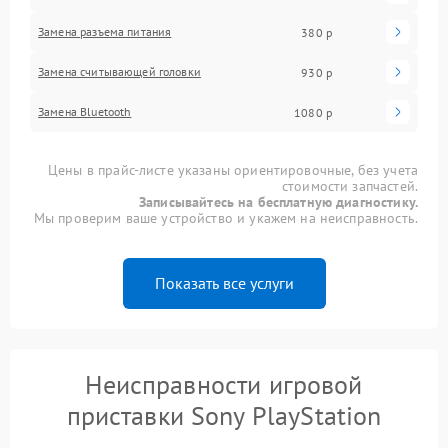
Замена разъема питания
380 р
Замена считывающей головки
930 р
Замена Bluetooth
1080 р
Цены в прайс-листе указаны ориентировочные, без учета
стоимости запчастей.
Записывайтесь на бесплатную диагностику.
Мы проверим ваше устройство и укажем на неисправность.
Показать все услуги
Неисправности игровой
приставки Sony PlayStation