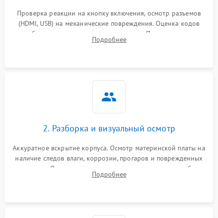
Проверка реакции на кнопку включения, осмотр разъемов
(HDMI, USB) на механические повреждения. Оценка кодов
ошибок на экране или по индикаторам. Проверка чтения
Подробнее
дисков, работы геймпадов и наличия гарантийных пломб.
2. Разборка и визуальный осмотр
Аккуратное вскрытие корпуса. Осмотр материнской платы на
наличие следов влаги, коррозии, прогаров и поврежденных
элементов. Оценка состояния системы охлаждения, турбины
Подробнее
кулера и степени загрязнения радиатора пылью.