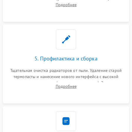
контроллеров питания. Восстановление дорожек. Замена
Подробнее
неисправного жесткого диска, SSD или лазерной головки
привода.
5. Профилактика и сборка
Тщательная очистка радиаторов от пыли. Удаление старой
термопасты и нанесение нового интерфейса с высокой
теплопроводностью (или жидкого металла). Замена
Подробнее
термопрокладок. Аккуратная сборка консоли и подключение
шлейфов.