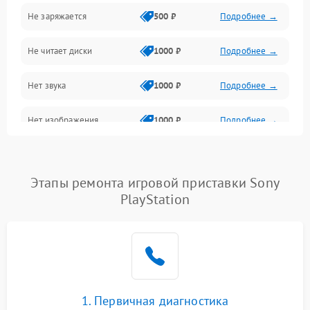
Не заряжается
500 ₽
Подробнее →
Геймпады и аксессуары
Не читает диски
1000 ₽
Подробнее →
Разъёмы и корпус
Нет звука
1000 ₽
Подробнее →
Питание и электрика
Нет изображения
1000 ₽
Подробнее →
Перегрев и охлаждение
Память и накопители
Этапы ремонта игровой приставки Sony
Изображение
PlayStation
1. Первичная диагностика