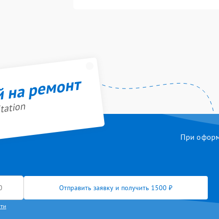
й на ремонт
tation
При оформл
Отправить заявку и получить 1500 ₽
сти