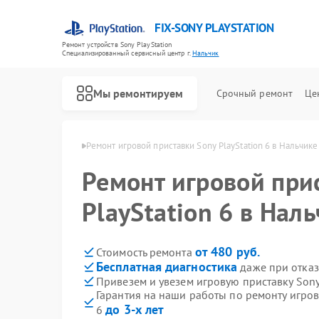
FIX-SONY PLAYSTATION
Ремонт устройств Sony PlayStation
Специализированный cервисный центр г.
Нальчик
Мы ремонтируем
Срочный ремонт
Це
Ремонт игровых приставок Sony PlayStation
yStation в Нальчике
Ремонт игровой приставки Sony PlayStation 6 в Нальчике
Ремонт игровой при
PlayStation 6 в Нал
от 480 руб.
Стоимость ремонта
Бесплатная диагностика
даже при отказ
Привезем и увезем игровую приставку Sony 
Гарантия на наши работы по ремонту игров
до 3-х лет
6