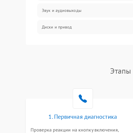
Звук и аудиовыходы
Диски и привод
Сеть и онлайн
Геймпады и аксессуары
Этапы 
Разъёмы и корпус
Питание и электрика
Перегрев и охлаждение
1. Первичная диагностика
Память и накопители
Проверка реакции на кнопку включения,