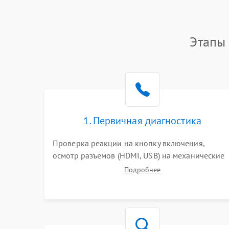
Этапы 
1. Первичная диагностика
Проверка реакции на кнопку включения,
осмотр разъемов (HDMI, USB) на механические
повреждения. Оценка кодов ошибок на экране
Подробнее
или по индикаторам. Проверка чтения дисков,
работы геймпадов и наличия гарантийных
пломб.