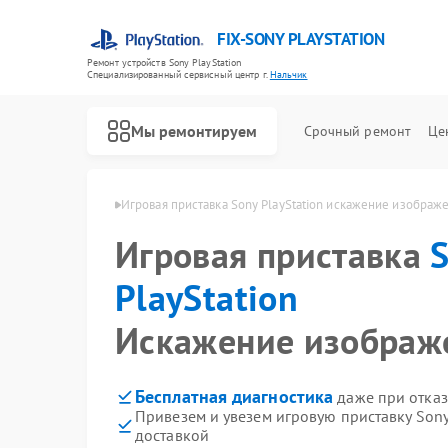
FIX-SONY PLAYSTATION
Ремонт устройств Sony PlayStation
Специализированный cервисный центр г.
Нальчик
Мы ремонтируем
Срочный ремонт
Це
Ремонт игровых приставок Sony PlayStation
yStation в Нальчике
Игровая приставка Sony PlayStation искажение изображ
Игровая приставка
PlayStation
Искажение изображ
Бесплатная диагностика
даже при отказ
Привезем и увезем игровую приставку Sony
доставкой