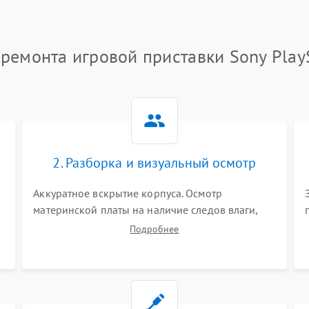
ремонта игровой приставки Sony Play
2. Разборка и визуальный осмотр
Аккуратное вскрытие корпуса. Осмотр
материнской платы на наличие следов влаги,
коррозии, прогаров и поврежденных
Подробнее
элементов. Оценка состояния системы
охлаждения, турбины кулера и степени
загрязнения радиатора пылью.