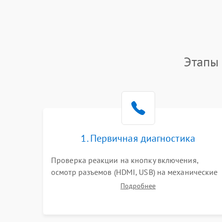
Этапы 
1. Первичная диагностика
Проверка реакции на кнопку включения,
осмотр разъемов (HDMI, USB) на механические
повреждения. Оценка кодов ошибок на экране
Подробнее
или по индикаторам. Проверка чтения дисков,
работы геймпадов и наличия гарантийных
пломб.