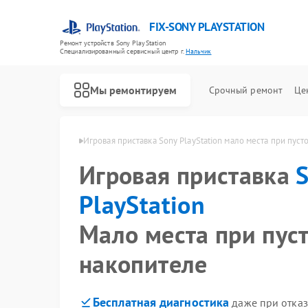
FIX-SONY PLAYSTATION
Ремонт устройств Sony PlayStation
Специализированный cервисный центр г.
Нальчик
Мы ремонтируем
Срочный ремонт
Це
Ремонт игровых приставок Sony PlayStation
yStation в Нальчике
Игровая приставка Sony PlayStation мало места при пус
Игровая приставка
PlayStation
Мало места при пус
накопителе
Бесплатная диагностика
даже при отказ