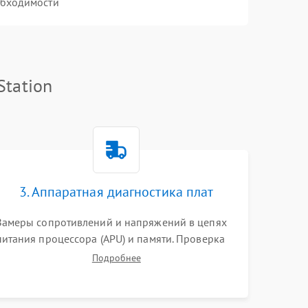
обходимости
Station
3. Аппаратная диагностика плат
Замеры сопротивлений и напряжений в цепях
питания процессора (APU) и памяти. Проверка
HDMI-контроллера, микросхем флеш-памяти и
Подробнее
модуля Wi-Fi