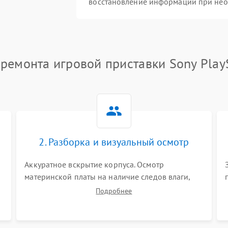
восстановление информации при не
ремонта игровой приставки Sony Play
2. Разборка и визуальный осмотр
Аккуратное вскрытие корпуса. Осмотр
материнской платы на наличие следов влаги,
коррозии, прогаров и поврежденных
Подробнее
элементов. Оценка состояния системы
охлаждения, турбины кулера и степени
загрязнения радиатора пылью.