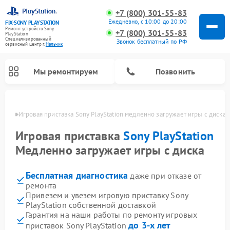
+7 (800) 301-55-83
Ежедневно, с 10:00 до 20:00
FIX-SONY PLAYSTATION
Ремонт устройств Sony
+7 (800) 301-55-83
PlayStation
Специализированный
Звонок бесплатный по РФ
cервисный центр г.
Нальчик
Мы ремонтируем
Позвонить
ьчике
Игровая приставка Sony PlayStation медленно загружает игры с диска
Ремонт игровых приставок Sony PlayStation
Игровая приставка
Sony PlayStation
Медленно загружает игры с диска
Бесплатная диагностика
даже при отказе от
ремонта
Привезем и увезем игровую приставку Sony
PlayStation собственной доставкой
Гарантия на наши работы по ремонту игровых
до 3-х лет
приставок Sony PlayStation