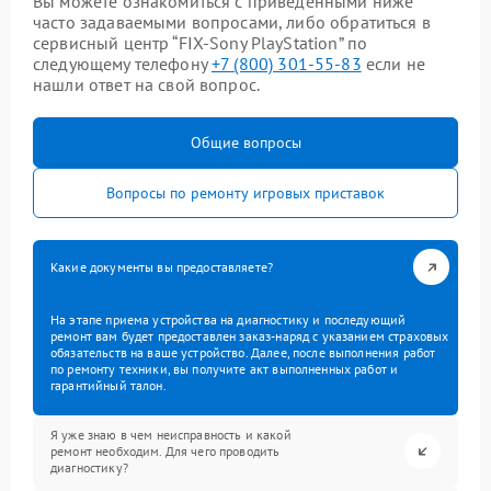
Вы можете ознакомиться с приведенными ниже
часто задаваемыми вопросами, либо обратиться в
сервисный центр “FIX-Sony PlayStation” по
следующему телефону
+7 (800) 301-55-83
если не
нашли ответ на свой вопрос.
Общие вопросы
Вопросы по ремонту игровых приставок
Какие документы вы предоставляете?
На этапе приема устройства на диагностику и последующий
ремонт вам будет предоставлен заказ-наряд с указанием страховых
обязательств на ваше устройство. Далее, после выполнения работ
по ремонту техники, вы получите акт выполненных работ и
гарантийный талон.
Я уже знаю в чем неисправность и какой
ремонт необходим. Для чего проводить
диагностику?