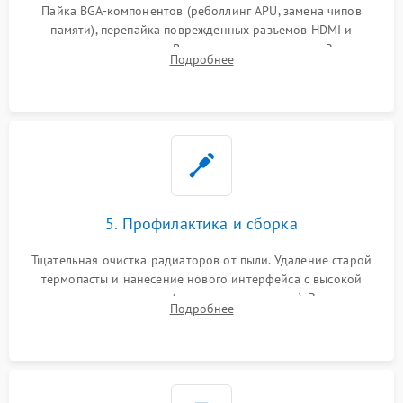
Пайка BGA-компонентов (реболлинг APU, замена чипов
памяти), перепайка поврежденных разъемов HDMI и
контроллеров питания. Восстановление дорожек. Замена
Подробнее
неисправного жесткого диска, SSD или лазерной головки
привода.
5. Профилактика и сборка
Тщательная очистка радиаторов от пыли. Удаление старой
термопасты и нанесение нового интерфейса с высокой
теплопроводностью (или жидкого металла). Замена
Подробнее
термопрокладок. Аккуратная сборка консоли и подключение
шлейфов.