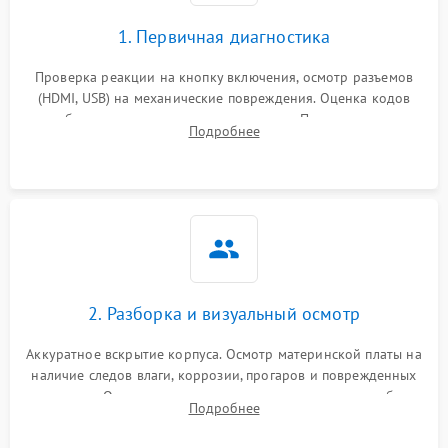
1. Первичная диагностика
Проверка реакции на кнопку включения, осмотр разъемов
(HDMI, USB) на механические повреждения. Оценка кодов
ошибок на экране или по индикаторам. Проверка чтения
Подробнее
дисков, работы геймпадов и наличия гарантийных пломб.
2. Разборка и визуальный осмотр
Аккуратное вскрытие корпуса. Осмотр материнской платы на
наличие следов влаги, коррозии, прогаров и поврежденных
элементов. Оценка состояния системы охлаждения, турбины
Подробнее
кулера и степени загрязнения радиатора пылью.