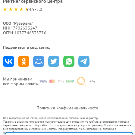
Рейтинг сервисного центра
4.9-5.0
ООО "Русервис"
ИНН 7702633247
ОГРН 1077746335776
Поделиться в соц. сетях:
Мы принимаем
все формы оплаты
Политика конфиденциальности
Вся информация на сайте носит исключительно справочный характер.
Товарные знаки используются исключительно для описания устройств, в отношении которых
сервисные центры nlc.playstation-fix.ru предоставляют услуги по ремонту. Услуги оказываются
в неавторизованных сервисных центрах nlc.playstation-fix.ru, которые не связаны с
правообладателями товарных знаков или их официальными представителями.