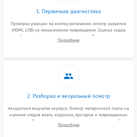
1. Первичная диагностика
Проверка реакции на кнопку включения, осмотр разъемов
(HDMI, USB) на механические повреждения. Оценка кодов
ошибок на экране или по индикаторам. Проверка чтения
Подробнее
дисков, работы геймпадов и наличия гарантийных пломб.
2. Разборка и визуальный осмотр
Аккуратное вскрытие корпуса. Осмотр материнской платы на
наличие следов влаги, коррозии, прогаров и поврежденных
элементов. Оценка состояния системы охлаждения, турбины
Подробнее
кулера и степени загрязнения радиатора пылью.