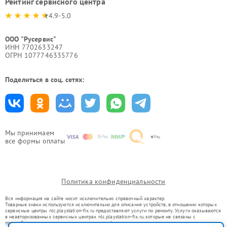
Рейтинг сервисного центра
4.9-5.0
ООО "Русервис"
ИНН 7702633247
ОГРН 1077746335776
Поделиться в соц. сетях:
Мы принимаем
все формы оплаты
Политика конфиденциальности
Вся информация на сайте носит исключительно справочный характер.
Товарные знаки используются исключительно для описания устройств, в отношении которых
сервисные центры nlc.playstation-fix.ru предоставляют услуги по ремонту. Услуги оказываются
в неавторизованных сервисных центрах nlc.playstation-fix.ru, которые не связаны с
правообладателями товарных знаков или их официальными представителями.