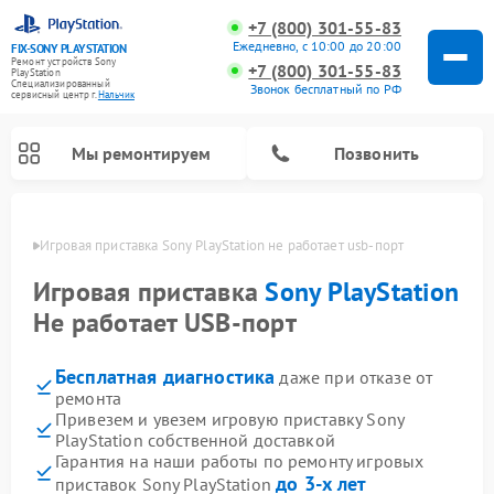
+7 (800) 301-55-83
Ежедневно, с 10:00 до 20:00
FIX-SONY PLAYSTATION
Ремонт устройств Sony
+7 (800) 301-55-83
PlayStation
Специализированный
Звонок бесплатный по РФ
cервисный центр г.
Нальчик
Мы ремонтируем
Позвонить
ьчике
Игровая приставка Sony PlayStation не работает usb-порт
Ремонт игровых приставок Sony PlayStation
Игровая приставка
Sony PlayStation
Не работает USB-порт
Бесплатная диагностика
даже при отказе от
ремонта
Привезем и увезем игровую приставку Sony
PlayStation собственной доставкой
Гарантия на наши работы по ремонту игровых
до 3-х лет
приставок Sony PlayStation