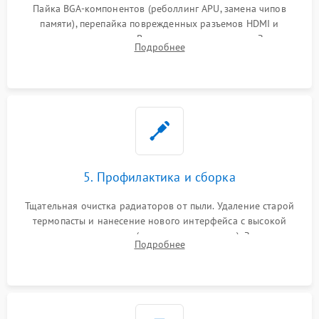
Пайка BGA-компонентов (реболлинг APU, замена чипов
памяти), перепайка поврежденных разъемов HDMI и
контроллеров питания. Восстановление дорожек. Замена
Подробнее
неисправного жесткого диска, SSD или лазерной головки
привода.
5. Профилактика и сборка
Тщательная очистка радиаторов от пыли. Удаление старой
термопасты и нанесение нового интерфейса с высокой
теплопроводностью (или жидкого металла). Замена
Подробнее
термопрокладок. Аккуратная сборка консоли и подключение
шлейфов.