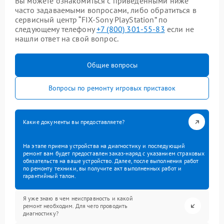
Вы можете ознакомиться с приведенными ниже
часто задаваемыми вопросами, либо обратиться в
сервисный центр “FIX-Sony PlayStation” по
следующему телефону
+7 (800) 301-55-83
если не
нашли ответ на свой вопрос.
Общие вопросы
Вопросы по ремонту игровых приставок
Какие документы вы предоставляете?
На этапе приема устройства на диагностику и последующий
ремонт вам будет предоставлен заказ-наряд с указанием страховых
обязательств на ваше устройство. Далее, после выполнения работ
по ремонту техники, вы получите акт выполненных работ и
гарантийный талон.
Я уже знаю в чем неисправность и какой
ремонт необходим. Для чего проводить
диагностику?