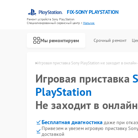
FIX-SONY PLAYSTATION
Ремонт устройств Sony PlayStation
Специализированный cервисный центр г.
Нальчик
Мы ремонтируем
Срочный ремонт
Це
Ремонт игровых приставок Sony PlayStation
yStation в Нальчике
Игровая приставка Sony PlayStation не заходит в онлай
Игровая приставка
PlayStation
Не заходит в онлай
Бесплатная диагностика
даже при отказ
Привезем и увезем игровую приставку Sony
доставкой