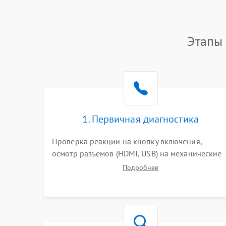
Этапы 
1. Первичная диагностика
Проверка реакции на кнопку включения,
осмотр разъемов (HDMI, USB) на механические
повреждения. Оценка кодов ошибок на экране
Подробнее
или по индикаторам. Проверка чтения дисков,
работы геймпадов и наличия гарантийных
пломб.