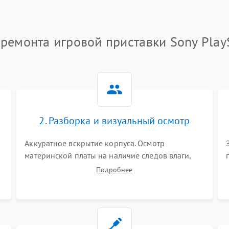
ремонта игровой приставки Sony Play
2. Разборка и визуальный осмотр
Аккуратное вскрытие корпуса. Осмотр
материнской платы на наличие следов влаги,
коррозии, прогаров и поврежденных
Подробнее
элементов. Оценка состояния системы
охлаждения, турбины кулера и степени
загрязнения радиатора пылью.