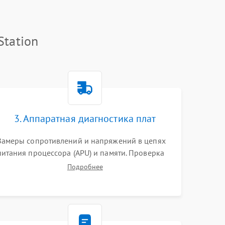
Station
3. Аппаратная диагностика плат
Замеры сопротивлений и напряжений в цепях
питания процессора (APU) и памяти. Проверка
HDMI-контроллера, микросхем флеш-памяти и
Подробнее
модуля Wi-Fi