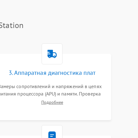
Station
3. Аппаратная диагностика плат
Замеры сопротивлений и напряжений в цепях
питания процессора (APU) и памяти. Проверка
HDMI-контроллера, микросхем флеш-памяти и
Подробнее
модуля Wi-Fi