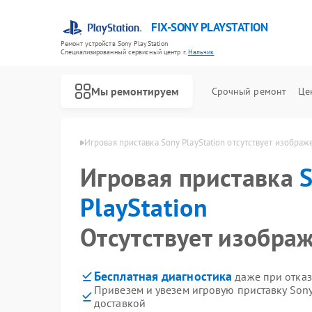
FIX-SONY PLAYSTATION
Ремонт устройств Sony PlayStation
Специализированный cервисный центр г.
Нальчик
Мы ремонтируем
Срочный ремонт
Це
Ремонт игровых приставок Sony PlayStation
yStation в Нальчике
Игровая приставка Sony PlayStation отсутствует изобра
Игровая приставка
PlayStation
Отсутствует изобра
Бесплатная диагностика
даже при отказ
Привезем и увезем игровую приставку Sony
доставкой