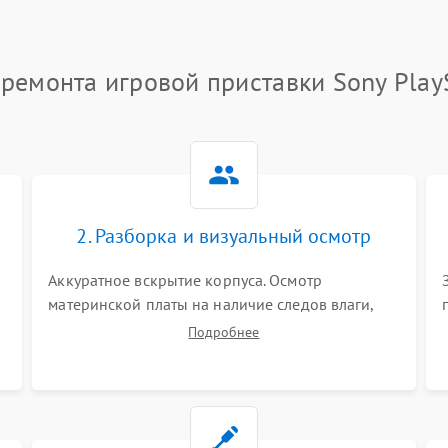
ремонта игровой приставки Sony Play
2. Разборка и визуальный осмотр
Аккуратное вскрытие корпуса. Осмотр
материнской платы на наличие следов влаги,
коррозии, прогаров и поврежденных
Подробнее
элементов. Оценка состояния системы
охлаждения, турбины кулера и степени
загрязнения радиатора пылью.