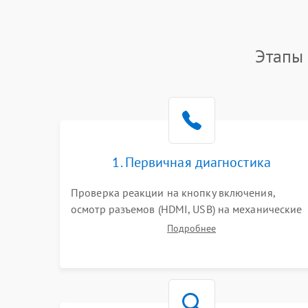
Этапы 
1. Первичная диагностика
Проверка реакции на кнопку включения,
осмотр разъемов (HDMI, USB) на механические
повреждения. Оценка кодов ошибок на экране
Подробнее
или по индикаторам. Проверка чтения дисков,
работы геймпадов и наличия гарантийных
пломб.