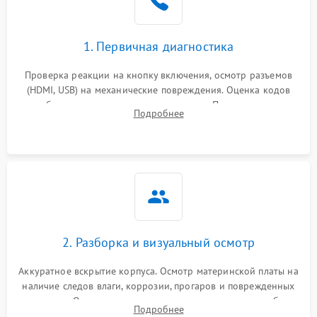
1. Первичная диагностика
Проверка реакции на кнопку включения, осмотр разъемов
(HDMI, USB) на механические повреждения. Оценка кодов
ошибок на экране или по индикаторам. Проверка чтения
Подробнее
дисков, работы геймпадов и наличия гарантийных пломб.
2. Разборка и визуальный осмотр
Аккуратное вскрытие корпуса. Осмотр материнской платы на
наличие следов влаги, коррозии, прогаров и поврежденных
элементов. Оценка состояния системы охлаждения, турбины
Подробнее
кулера и степени загрязнения радиатора пылью.