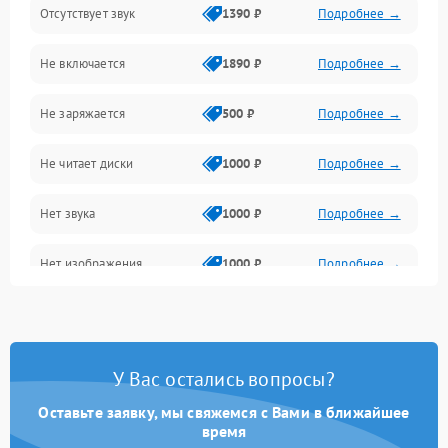
Отсутствует звук
1390 ₽
Подробнее →
Диски и привод
Не включается
1890 ₽
Подробнее →
Сеть и онлайн
Не заряжается
500 ₽
Подробнее →
Геймпады и аксессуары
Не читает диски
1000 ₽
Подробнее →
Разъёмы и корпус
Нет звука
1000 ₽
Подробнее →
Питание и электрика
Нет изображения
1000 ₽
Подробнее →
Перегрев и охлаждение
Память и накопители
Изображение
У Вас остались вопросы?
Оставьте заявку, мы свяжемся с Вами в ближайшее
время