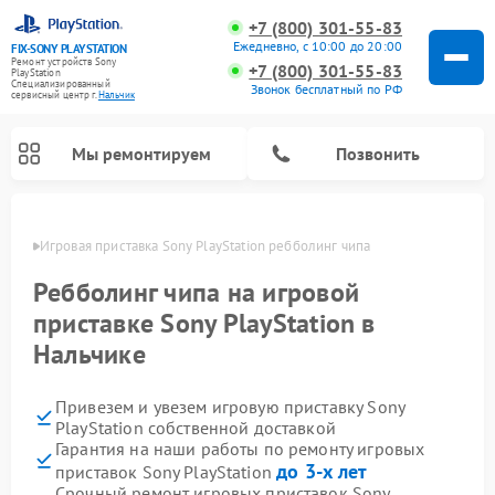
+7 (800) 301-55-83
Ежедневно, с 10:00 до 20:00
FIX-SONY PLAYSTATION
Ремонт устройств Sony
+7 (800) 301-55-83
PlayStation
Специализированный
Звонок бесплатный по РФ
cервисный центр г.
Нальчик
Мы ремонтируем
Позвонить
ьчике
Игровая приставка Sony PlayStation ребболинг чипа
Ремонт игровых приставок Sony PlayStation
Ребболинг чипа на игровой
приставке Sony PlayStation в
Нальчике
Привезем и увезем игровую приставку Sony
PlayStation собственной доставкой
Гарантия на наши работы по ремонту игровых
до 3-х лет
приставок Sony PlayStation
Срочный ремонт игровых приставок Sony