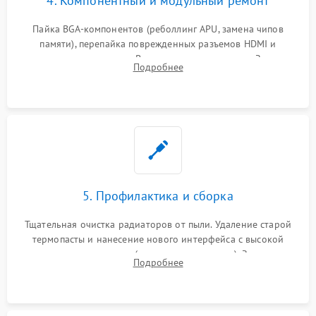
4. Компонентный и модульный ремонт
Пайка BGA-компонентов (реболлинг APU, замена чипов
памяти), перепайка поврежденных разъемов HDMI и
контроллеров питания. Восстановление дорожек. Замена
Подробнее
неисправного жесткого диска, SSD или лазерной головки
привода.
5. Профилактика и сборка
Тщательная очистка радиаторов от пыли. Удаление старой
термопасты и нанесение нового интерфейса с высокой
теплопроводностью (или жидкого металла). Замена
Подробнее
термопрокладок. Аккуратная сборка консоли и подключение
шлейфов.