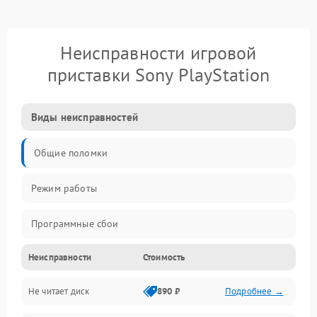
Неисправности игровой
приставки Sony PlayStation
Виды неисправностей
Общие поломки
Режим работы
Программные сбои
Неисправности
Стоимость
Видео и HDMI
Не читает диск
890 ₽
Подробнее →
Звук и аудиовыходы