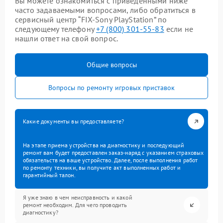
Вы можете ознакомиться с приведенными ниже
часто задаваемыми вопросами, либо обратиться в
сервисный центр “FIX-Sony PlayStation” по
следующему телефону
+7 (800) 301-55-83
если не
нашли ответ на свой вопрос.
Общие вопросы
Вопросы по ремонту игровых приставок
Какие документы вы предоставляете?
На этапе приема устройства на диагностику и последующий
ремонт вам будет предоставлен заказ-наряд с указанием страховых
обязательств на ваше устройство. Далее, после выполнения работ
по ремонту техники, вы получите акт выполненных работ и
гарантийный талон.
Я уже знаю в чем неисправность и какой
ремонт необходим. Для чего проводить
диагностику?