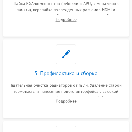
Пайка BGA-компонентов (реболлинг APU, замена чипов
памяти), перепайка поврежденных разъемов HDMI и
контроллеров питания. Восстановление дорожек. Замена
Подробнее
неисправного жесткого диска, SSD или лазерной головки
привода.
5. Профилактика и сборка
Тщательная очистка радиаторов от пыли. Удаление старой
термопасты и нанесение нового интерфейса с высокой
теплопроводностью (или жидкого металла). Замена
Подробнее
термопрокладок. Аккуратная сборка консоли и подключение
шлейфов.