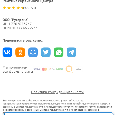
Рейтинг сервисного центра
4.9-5.0
ООО "Русервис"
ИНН 7702633247
ОГРН 1077746335776
Поделиться в соц. сетях:
Мы принимаем
все формы оплаты
Политика конфиденциальности
Вся информация на сайте носит исключительно справочный характер.
Товарные знаки используются исключительно для описания устройств, в отношении которых
сервисные центры nlc.playstation-fix.ru предоставляют услуги по ремонту. Услуги оказываются
в неавторизованных сервисных центрах nlc.playstation-fix.ru, которые не связаны с
правообладателями товарных знаков или их официальными представителями.