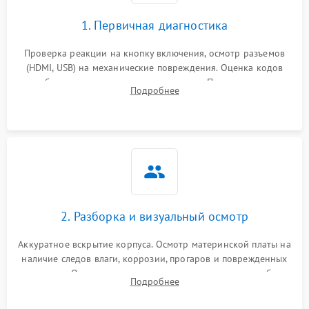
1. Первичная диагностика
Проверка реакции на кнопку включения, осмотр разъемов
(HDMI, USB) на механические повреждения. Оценка кодов
ошибок на экране или по индикаторам. Проверка чтения
Подробнее
дисков, работы геймпадов и наличия гарантийных пломб.
2. Разборка и визуальный осмотр
Аккуратное вскрытие корпуса. Осмотр материнской платы на
наличие следов влаги, коррозии, прогаров и поврежденных
элементов. Оценка состояния системы охлаждения, турбины
Подробнее
кулера и степени загрязнения радиатора пылью.