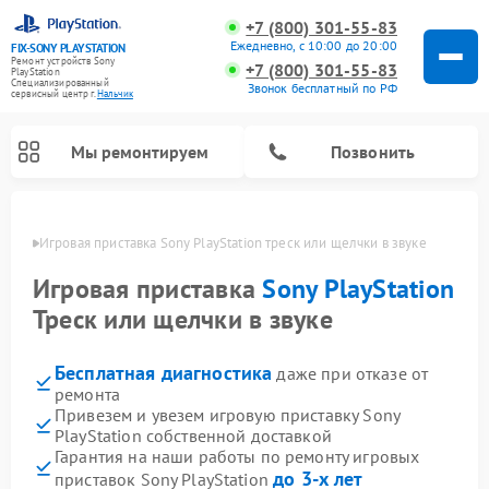
+7 (800) 301-55-83
Ежедневно, с 10:00 до 20:00
FIX-SONY PLAYSTATION
Ремонт устройств Sony
+7 (800) 301-55-83
PlayStation
Специализированный
Звонок бесплатный по РФ
cервисный центр г.
Нальчик
Мы ремонтируем
Позвонить
ьчике
Игровая приставка Sony PlayStation треск или щелчки в звуке
Ремонт игровых приставок Sony PlayStation
Игровая приставка
Sony PlayStation
Треск или щелчки в звуке
Бесплатная диагностика
даже при отказе от
ремонта
Привезем и увезем игровую приставку Sony
PlayStation собственной доставкой
Гарантия на наши работы по ремонту игровых
до 3-х лет
приставок Sony PlayStation