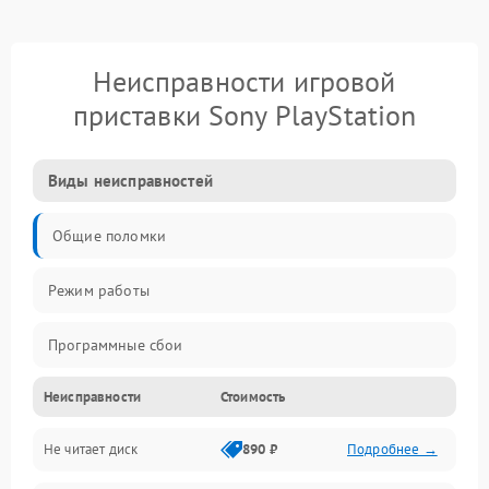
Неисправности игровой
приставки Sony PlayStation
Виды неисправностей
Общие поломки
Режим работы
Программные сбои
Неисправности
Стоимость
Видео и HDMI
Не читает диск
890 ₽
Подробнее →
Звук и аудиовыходы