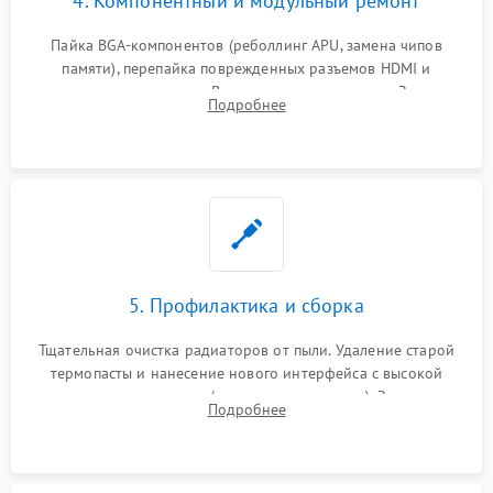
4. Компонентный и модульный ремонт
Пайка BGA-компонентов (реболлинг APU, замена чипов
памяти), перепайка поврежденных разъемов HDMI и
контроллеров питания. Восстановление дорожек. Замена
Подробнее
неисправного жесткого диска, SSD или лазерной головки
привода.
5. Профилактика и сборка
Тщательная очистка радиаторов от пыли. Удаление старой
термопасты и нанесение нового интерфейса с высокой
теплопроводностью (или жидкого металла). Замена
Подробнее
термопрокладок. Аккуратная сборка консоли и подключение
шлейфов.