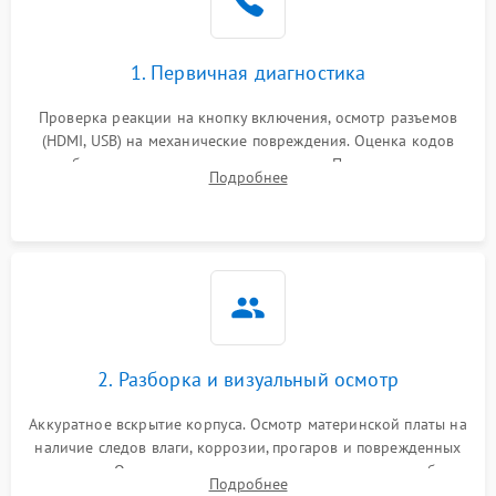
1. Первичная диагностика
Проверка реакции на кнопку включения, осмотр разъемов
(HDMI, USB) на механические повреждения. Оценка кодов
ошибок на экране или по индикаторам. Проверка чтения
Подробнее
дисков, работы геймпадов и наличия гарантийных пломб.
2. Разборка и визуальный осмотр
Аккуратное вскрытие корпуса. Осмотр материнской платы на
наличие следов влаги, коррозии, прогаров и поврежденных
элементов. Оценка состояния системы охлаждения, турбины
Подробнее
кулера и степени загрязнения радиатора пылью.