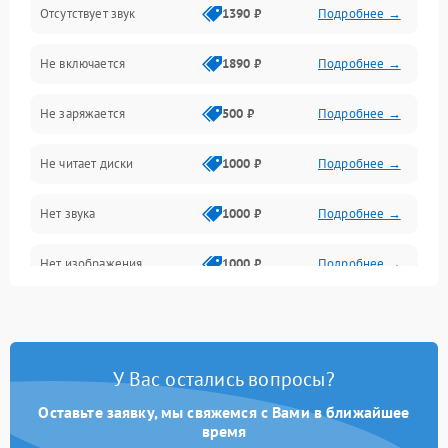
Отсутствует звук
1390 ₽
Подробнее →
Диски и привод
Не включается
1890 ₽
Подробнее →
Сеть и онлайн
Не заряжается
500 ₽
Подробнее →
Геймпады и аксессуары
Не читает диски
1000 ₽
Подробнее →
Разъёмы и корпус
Нет звука
1000 ₽
Подробнее →
Питание и электрика
Нет изображения
1000 ₽
Подробнее →
Перегрев и охлаждение
Память и накопители
Изображение
У Вас остались вопросы?
Оставьте заявку, мы свяжемся с Вами в ближайшее
время