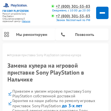
+7 (800) 301-55-83
Ежедневно, с 10:00 до 20:00
FIX-SONY PLAYSTATION
Ремонт устройств Sony
+7 (800) 301-55-83
PlayStation
Специализированный
Звонок бесплатный по РФ
cервисный центр г.
Нальчик
Мы ремонтируем
Позвонить
ьчике
Игровая приставка Sony PlayStation замена кулера
Ремонт игровых приставок Sony PlayStation
Замена кулера на игровой
приставке Sony PlayStation в
Нальчике
Привезем и увезем игровую приставку Sony
PlayStation собственной доставкой
Гарантия на наши работы по ремонту игровых
до 3-х лет
приставок Sony PlayStation
Срочный ремонт игровых приставок Sony