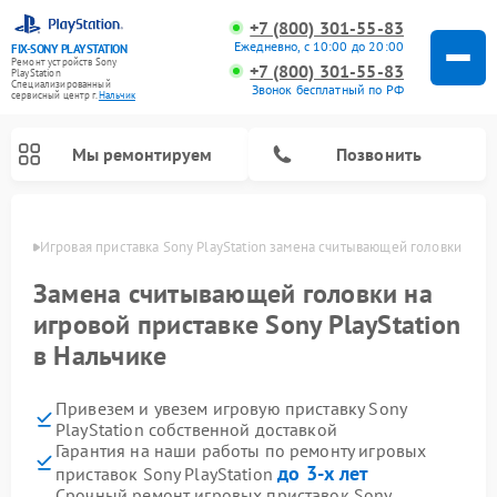
+7 (800) 301-55-83
Ежедневно, с 10:00 до 20:00
FIX-SONY PLAYSTATION
Ремонт устройств Sony
+7 (800) 301-55-83
PlayStation
Специализированный
Звонок бесплатный по РФ
cервисный центр г.
Нальчик
Мы ремонтируем
Позвонить
ьчике
Игровая приставка Sony PlayStation замена считывающей головки
Ремонт игровых приставок Sony PlayStation
Замена считывающей головки на
игровой приставке Sony PlayStation
в Нальчике
Привезем и увезем игровую приставку Sony
PlayStation собственной доставкой
Гарантия на наши работы по ремонту игровых
до 3-х лет
приставок Sony PlayStation
Срочный ремонт игровых приставок Sony