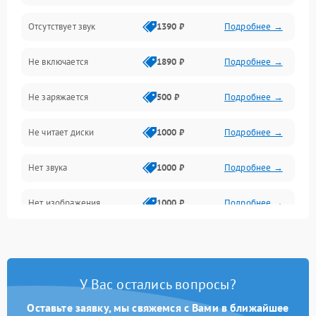
Отсутствует звук
1390 ₽
Подробнее →
Диски и привод
Не включается
1890 ₽
Подробнее →
Сеть и онлайн
Не заряжается
500 ₽
Подробнее →
Геймпады и аксессуары
Не читает диски
1000 ₽
Подробнее →
Разъёмы и корпус
Нет звука
1000 ₽
Подробнее →
Питание и электрика
Нет изображения
1000 ₽
Подробнее →
Перегрев и охлаждение
Память и накопители
Изображение
У Вас остались вопросы?
Оставьте заявку, мы свяжемся с Вами в ближайшее