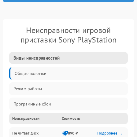
Неисправности игровой
приставки Sony PlayStation
Виды неисправностей
Общие поломки
Режим работы
Программные сбои
Неисправности
Стоимость
Видео и HDMI
Не читает диск
890 ₽
Подробнее →
Звук и аудиовыходы