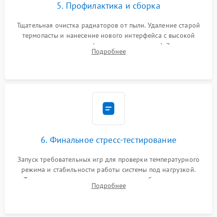
5. Профилактика и сборка
Тщательная очистка радиаторов от пыли. Удаление старой
термопасты и нанесение нового интерфейса с высокой
теплопроводностью (или жидкого металла). Замена
Подробнее
термопрокладок. Аккуратная сборка консоли и подключение
шлейфов.
6. Финальное стресс-тестирование
Запуск требовательных игр для проверки температурного
режима и стабильности работы системы под нагрузкой.
Тестирование привода, синхронизации беспроводных
Подробнее
геймпадов, выхода в сеть и выдачи изображения без
артефактов.