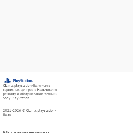
СЦ nlc.playstation-fix.ru - сеть
сервисных центров в Нальчике по
ремонту и обслуживанию техники
Sony PlayStation
2021-2026 © СЦ nlc.playstation-
fix.ru