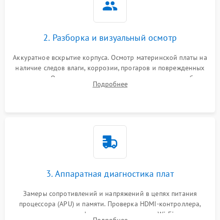
2. Разборка и визуальный осмотр
Аккуратное вскрытие корпуса. Осмотр материнской платы на
наличие следов влаги, коррозии, прогаров и поврежденных
элементов. Оценка состояния системы охлаждения, турбины
Подробнее
кулера и степени загрязнения радиатора пылью.
3. Аппаратная диагностика плат
Замеры сопротивлений и напряжений в цепях питания
процессора (APU) и памяти. Проверка HDMI-контроллера,
микросхем флеш-памяти и модуля Wi-Fi