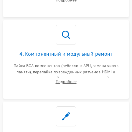
Подробнее
4. Компонентный и модульный ремонт
Пайка BGA-компонентов (реболлинг APU, замена чипов
памяти), перепайка поврежденных разъемов HDMI и
контроллеров питания. Восстановление дорожек. Замена
Подробнее
неисправного жесткого диска, SSD или лазерной головки
привода.